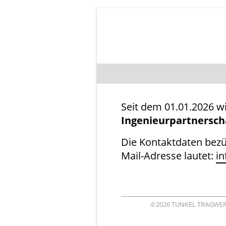
Tunkel
Tragwerksplanung
Akira
Template
One
Seit dem 01.01.2026
Ingenieurpartnersc
Die Kontaktdaten bezüg
Mail-Adresse lautet:
in
©2026 TUNKEL TRAGWERKSP