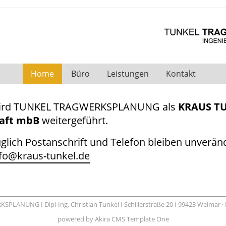
Home
Büro
Leistungen
Kontakt
 wird TUNKEL TRAGWERKSPLANUNG als
KRAUS T
haft mbB
weitergeführt.
lich Postanschrift und Telefon bleiben unveränd
fo@kraus-tunkel.de
LANUNG I Dipl-Ing. Christian Tunkel I Schillerstraße 20 I 99423 Weimar
powered by
Akira CMS
Template One